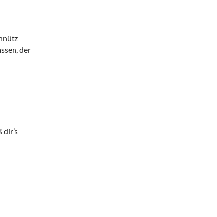
unnütz
assen, der
 dir’s