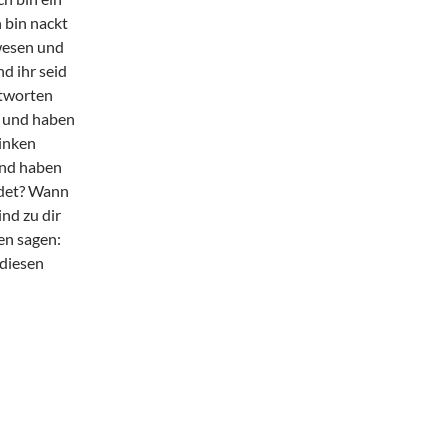
 bin nackt
ewesen und
d ihr seid
tworten
n und haben
rinken
und haben
idet? Wann
nd zu dir
en sagen:
 diesen