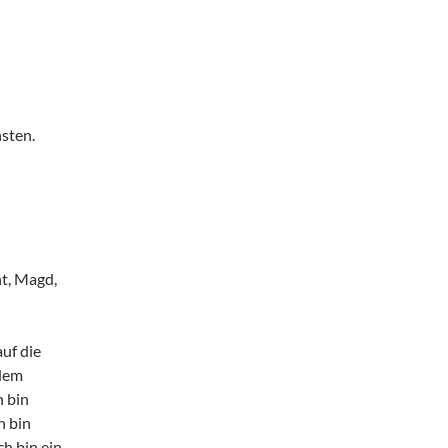
hsten.
t, Magd,
uf die
 dem
h bin
h bin
ch bin ein