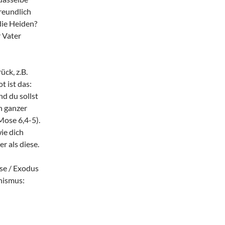
reundlich
die Heiden?
 Vater
ück, z.B.
 ist das:
und du sollst
n ganzer
Mose 6,4-5).
ie dich
r als diese.
ose / Exodus
hismus: