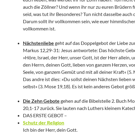
auch die Zöllner? Und wenn ihr nur zu euren Brüdern f
seid, was tut ihr Besonderes? Tun nicht dasselbe auch 
Darum sollt ihr vollkommen sein, wie euer himmlischer
vollkommen ist.
Nächstenliebe
geht auf das Doppelgebot der Liebe zur
Markus 12,29-31: Jesus antwortete: Das höchste Gebot
»Höre, Israel, der Herr, unser Gott, ist der Herr allein, 
den Herrn, deinen Gott, lieben von ganzem Herzen, vo
Seele, von ganzem Gemüt und mit all deiner Kraft« (5. 
Das andre ist dies: »Du sollst deinen Nächsten lieben w
selbst« (3. Mose 19,18). Es ist kein anderes Gebot größe
Die Zehn Gebote
gehen auf die Bibelstelle 2. Buch M
20,1-17 zurück. Sie lauten nach Luthers kleinem Katec
DAS ERSTE GEBOT –
Schutz der Religion
Ich bin der Herr, dein Gott.