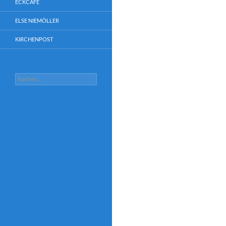
ECKCAFÉ
ELSE NIEMÖLLER
KIRCHENPOST
Suchen
nach: