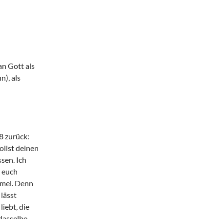
ndeln
an Gott als
), als
-48 zurück:
sollst deinen
sen. Ich
e euch
mmel. Denn
lässt
iebt, die
 dasselbe