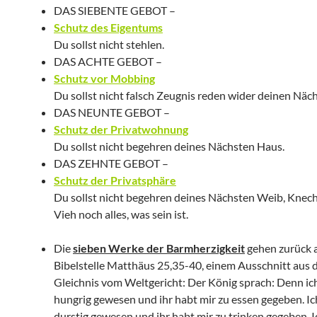
DAS SIEBENTE GEBOT –
Schutz des Eigentums
Du sollst nicht stehlen.
DAS ACHTE GEBOT –
Schutz vor Mobbing
Du sollst nicht falsch Zeugnis reden wider deinen Näc
DAS NEUNTE GEBOT –
Schutz der Privatwohnung
Du sollst nicht begehren deines Nächsten Haus.
DAS ZEHNTE GEBOT –
Schutz der Privatsphäre
Du sollst nicht begehren deines Nächsten Weib, Knech
Vieh noch alles, was sein ist.
Die
sieben Werke der Barmherzigkeit
gehen zurück a
Bibelstelle Matthäus 25,35-40, einem Ausschnitt aus
Gleichnis vom Weltgericht: Der König sprach: Denn ic
hungrig gewesen und ihr habt mir zu essen gegeben. Ic
durstig gewesen und ihr habt mir zu trinken gegeben. I