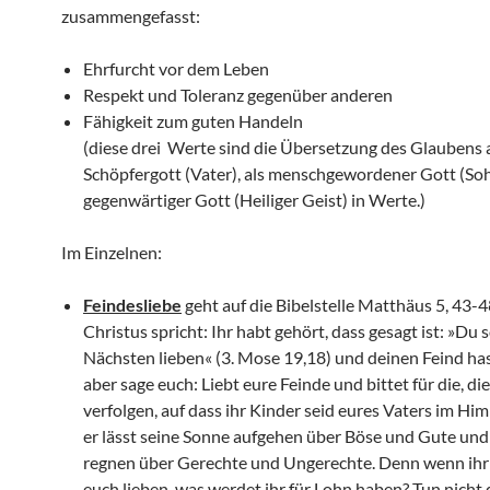
zusammengefasst:
Ehrfurcht vor dem Leben
Respekt und Toleranz gegenüber anderen
Fähigkeit zum guten Ha
(diese drei Werte sind die Übersetzung des Glaubens 
Schöpfergott (Vater), als menschgewordener Gott (Sohn
gegenwärtiger Gott (Heiliger Geist) in Werte.)
Im Einzelnen:
Feindesliebe
geht auf die Bibelstelle Matthäus 5, 43
Christus spricht:
Ihr habt gehört, dass gesagt ist: »Du 
Nächsten lieben« (3. Mose 19,18) und deinen Feind has
aber sage euch: Liebt eure Feinde und bittet für die, di
verfolgen, auf dass ihr Kinder seid eures Vaters im Hi
er lässt seine Sonne aufgehen über Böse und Gute und 
regnen über Gerechte und Ungerechte. Denn wenn ihr l
euch lieben, was werdet ihr für Lohn haben? Tun nicht