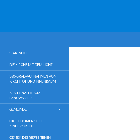
Suchen
Martin-Niemöller-Kirche
Martin-Niemöller-Kirche
STARTSEITE
DIE KIRCHE MIT DEM LICHT
360-GRAD-AUFNAHMEN VON
KIRCHHOF UND INNENRAUM
KIRCHENZENTRUM
LANGWASSER
GEMEINDE
ÖKI – ÖKUMENISCHE
KINDERKIRCHE
GEMEINDEBRIEFSEITEN IN