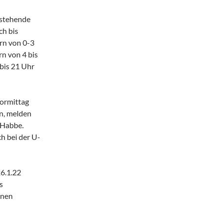
 stehende
ch bis
ern von 0-3
rn von 4 bis
 bis 21 Uhr
Vormittag
n, melden
 Habbe.
h bei der U-
6.1.22
s
inen