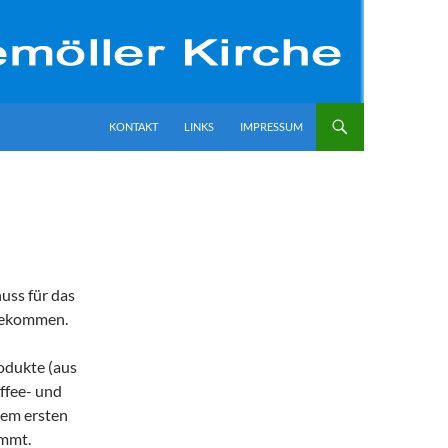
ZUM INHALT SPRINGEN
KONTAKT
LINKS
IMPRESSUM
uss für das
 bekommen.
rodukte (aus
ffee- und
dem ersten
ommt.