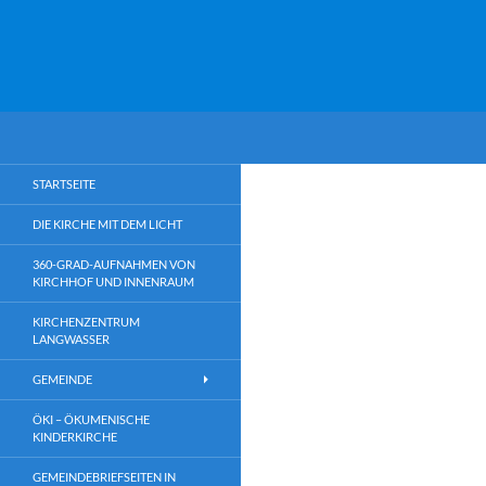
Suchen
Martin-Niemöller-Kirche
Martin-Niemöller-Kirche
STARTSEITE
DIE KIRCHE MIT DEM LICHT
360-GRAD-AUFNAHMEN VON
KIRCHHOF UND INNENRAUM
KIRCHENZENTRUM
LANGWASSER
GEMEINDE
ÖKI – ÖKUMENISCHE
KINDERKIRCHE
GEMEINDEBRIEFSEITEN IN