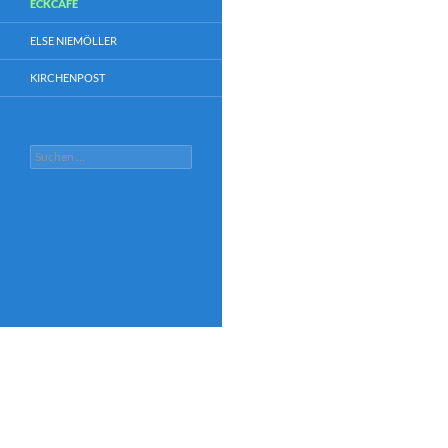
ECKCAFÉ
ELSE NIEMÖLLER
KIRCHENPOST
Suchen
nach: