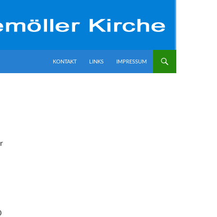
ZUM INHALT SPRINGEN
KONTAKT
LINKS
IMPRESSUM
r
63661
138310