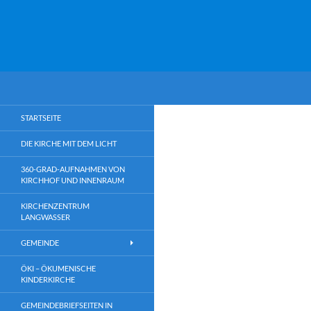
Suchen
Martin-Niemöller-Kirche
Martin-Niemöller-Kirche
STARTSEITE
DIE KIRCHE MIT DEM LICHT
360-GRAD-AUFNAHMEN VON
KIRCHHOF UND INNENRAUM
KIRCHENZENTRUM
LANGWASSER
GEMEINDE
ÖKI – ÖKUMENISCHE
KINDERKIRCHE
GEMEINDEBRIEFSEITEN IN