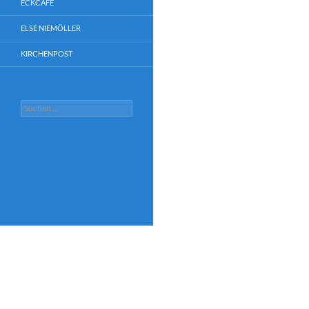
ECKCAFÉ
ELSE NIEMÖLLER
KIRCHENPOST
Suchen
nach: